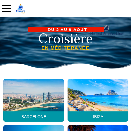
toggle navigation
DU 2 AU 9 AOUT
Croisière
EN MÉDITERANÉE
BARCELONE
IBIZA